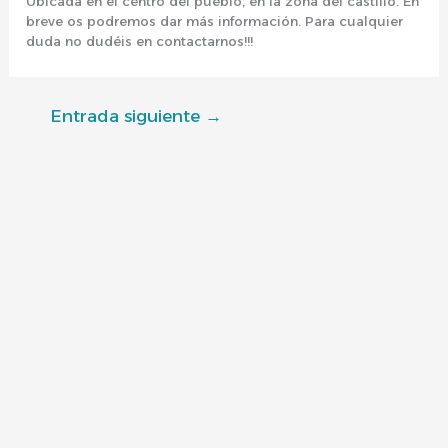
Ubicada en el centro del pueblo, en la zona del castillo. En
breve os podremos dar más información. Para cualquier
duda no dudéis en contactarnos!!!
Entrada siguiente
→