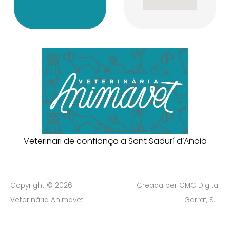
Veterinari de confiança a Sant Sadurí d’Anoia
Copyright © 2026 |
Creada per GMC Digital
Veterinària Animavet
Garraf, S.L.