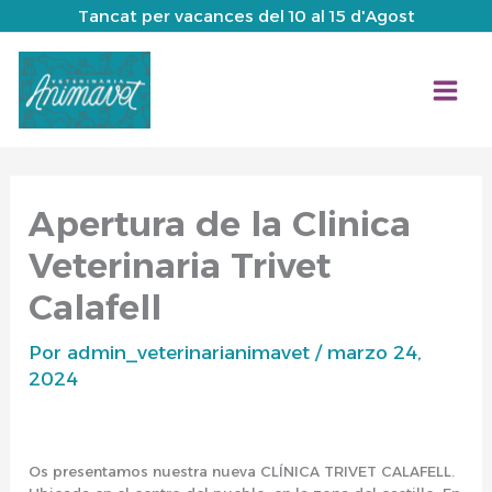
Ir
Tancat per vacances del 10 al 15 d'Agost
al
contenido
Apertura de la Clinica
Veterinaria Trivet
Calafell
Por
admin_veterinarianimavet
/
marzo 24,
2024
Os presentamos nuestra nueva CLÍNICA TRIVET CALAFELL.