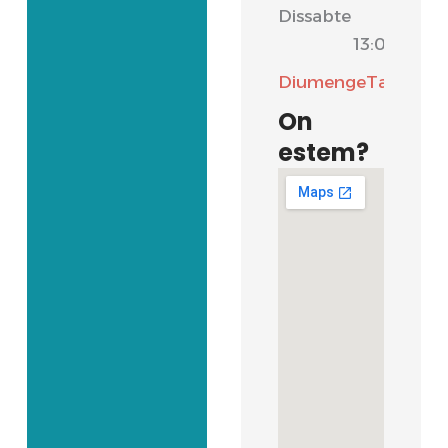
Dissabte
-
13:00
Diumenge
Tancat
On
estem?