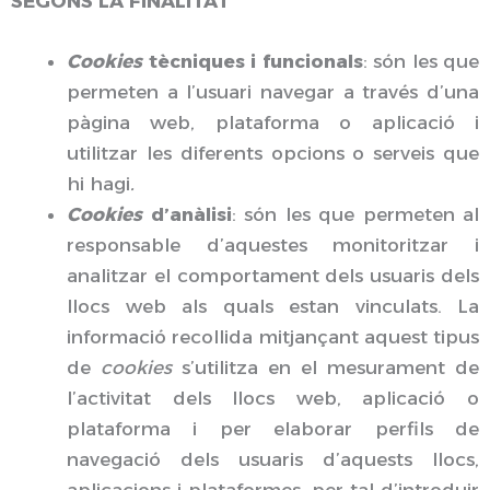
SEGONS LA FINALITAT
Cookies
tècniques i funcionals
: són les que
permeten a l’usuari navegar a través d’una
pàgina web, plataforma o aplicació i
utilitzar les diferents opcions o serveis que
hi hagi
.
Cookies
d’anàlisi
: són les que permeten al
responsable d’aquestes monitoritzar i
analitzar el comportament dels usuaris dels
llocs web als quals estan vinculats. La
informació recollida mitjançant aquest tipus
de
cookies
s’utilitza en el mesurament de
l’activitat dels llocs web, aplicació o
plataforma i per elaborar perfils de
navegació dels usuaris d’aquests llocs,
aplicacions i plataformes, per tal d’introduir