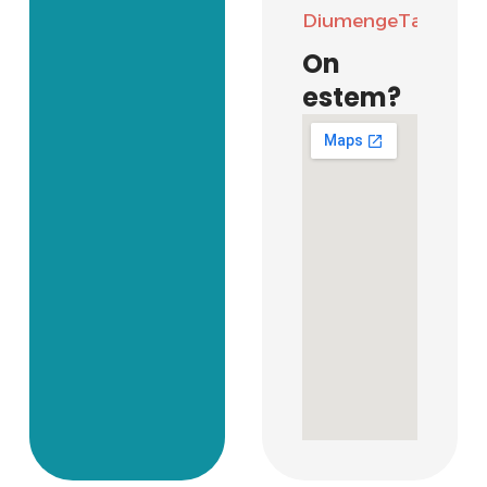
Diumenge
Tancat
On
estem?