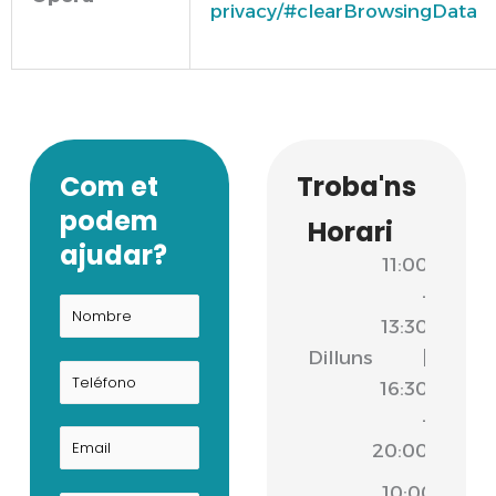
privacy/#clearBrowsingData
Com et
Troba'ns
podem
Horari
ajudar?
11:00
-
13:30
Dilluns
|
16:30
-
20:00
10:00