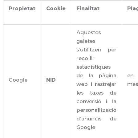
Propietat
Cookie
Finalitat
Pla
Aquestes
galetes
s’utilitzen per
recollir
estadístiques
de la pàgina
en
Google
NID
web i rastrejar
mes
les taxes de
conversió i la
personalització
d’anuncis de
Google