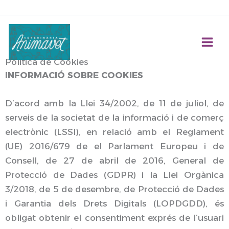
Ir
Tancat per vacances del 10 al 15 d'Agost
al
contenido
Política de Cookies
INFORMACIÓ SOBRE COOKIES
D’acord amb la Llei 34/2002, de 11 de juliol, de
serveis de la societat de la informació i de comerç
electrònic (LSSI), en relació amb el Reglament
(UE) 2016/679 de el Parlament Europeu i de
Consell, de 27 de abril de 2016, General de
Protecció de Dades (GDPR) i la Llei Orgànica
3/2018, de 5 de desembre, de Protecció de Dades
i Garantia dels Drets Digitals (LOPDGDD), és
obligat obtenir el consentiment exprés de l’usuari