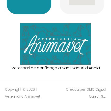
Veterinari de confiança a Sant Sadurí d’Anoia
Copyright © 2026 |
Creada per GMC Digital
Veterinària Animavet
Garraf, S.L.