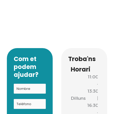
Com et
Troba'ns
podem
Horari
ajudar?
11:00
-
13:30
Dilluns
|
16:30
-