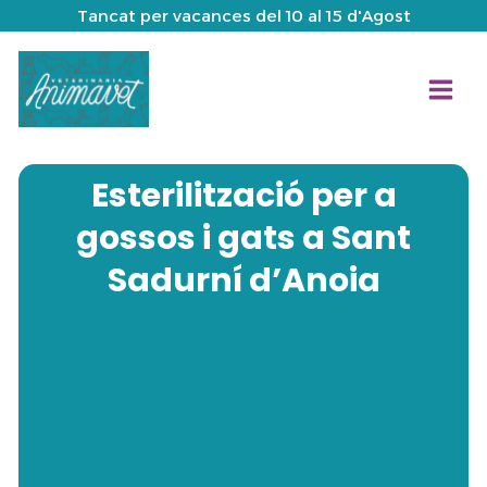
Ir
Tancat per vacances del 10 al 15 d'Agost
al
contenido
Esterilització per a
gossos i gats a Sant
Sadurní d’Anoia