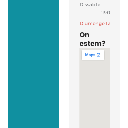
Dissabte
-
13:00
Diumenge
Tancat
On
estem?