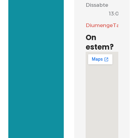
Dissabte
-
13:00
Diumenge
Tancat
On
estem?