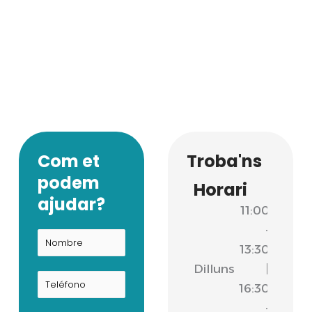
Com et
Troba'ns
podem
Horari
ajudar?
11:00
-
13:30
Dilluns
|
16:30
-