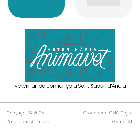
Veterinari de confiança a Sant Sadurí d’Anoia
Copyright © 2026 |
Creada per GMC Digital
Veterinària Animavet
Garraf, S.L.