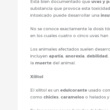
Está bien documentado que
uvas y p
substancia que provoca esta toxicidad
intoxicado puede desarrollar una
insu
No se conoce exactamente la dosis tóx
en los cuales cuatro o cinco uvas han
Los animales afectados suelen desarro
incluyen
apatía
,
anorexia
,
debilidad
,
la
muerte
del animal.
Xilitol
El xilitol es un
edulcorante
usado como
como
chicles
,
caramelos
o helados 