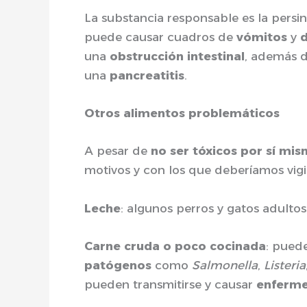
La substancia responsable es la persi
puede causar cuadros de
vómitos
y
d
una
obstrucción intestinal
, además 
una
pancreatitis
.
Otros alimentos problemáticos
A pesar de
no ser tóxicos por sí mi
motivos y con los que deberíamos vigil
Leche
: algunos perros y gatos adult
Carne cruda o poco cocinada
: pued
patógenos
como
Salmonella
,
Listeria
pueden transmitirse y causar
enferm