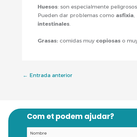
Huesos
: son especialmente peligrosos
Pueden dar problemas como
asfixia
,
intestinales
.
Grasas:
comidas muy
copiosas
o mu
←
Entrada anterior
Com et podem ajudar?