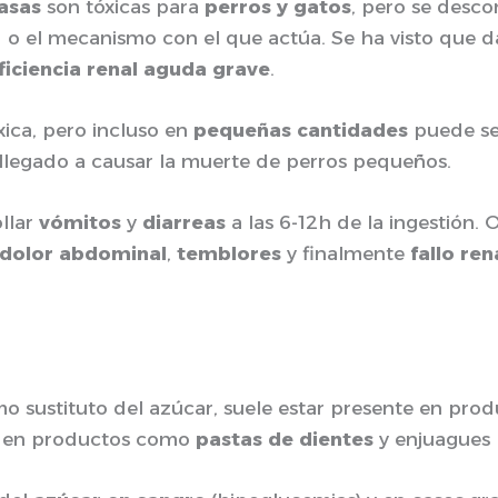
asas
son tóxicas para
perros y gatos
, pero se desco
 o el mecanismo con el que actúa. Se ha visto que d
ficiencia renal aguda grave
.
ica, pero incluso en
pequeñas cantidades
puede s
 llegado a causar la muerte de perros pequeños.
llar
vómitos
y
diarreas
a las 6-12h de la ingestión. 
dolor abdominal
,
temblores
y finalmente
fallo ren
 sustituto del azúcar, suele estar presente en produ
y en productos como
pastas de dientes
y enjuagues 