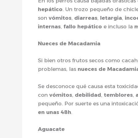
En los perros causa bajadas drásticas
hepático
. Un trozo pequeño de chicl
son
vómitos
,
diarreas
,
letargia
,
inco
internas
,
fallo hepático
e incluso la
m
Nueces de Macadamia
Si bien otros frutos secos como cacah
problemas, las
nueces de Macadami
Se desconoce qué causa esta toxicidad
con
vómitos
,
debilidad
,
temblores
,
pequeño. Por suerte es una intoxicac
en unas 48h
.
Aguacate