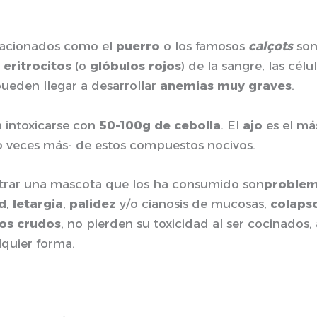
elacionados como el
puerro
o los famosos
calçots
son
s
eritrocitos
(o
glóbulos rojos
) de la sangre, las cél
ueden llegar a desarrollar
anemias muy graves
.
 intoxicarse con
50-100g de cebolla
. El
ajo
es el más
 veces más- de estos compuestos nocivos.
trar una mascota que los ha consumido son
proble
d
,
letargia
,
palidez
y/o cianosis de mucosas,
colaps
sos crudos
, no pierden su toxicidad al ser cocinados
lquier forma.