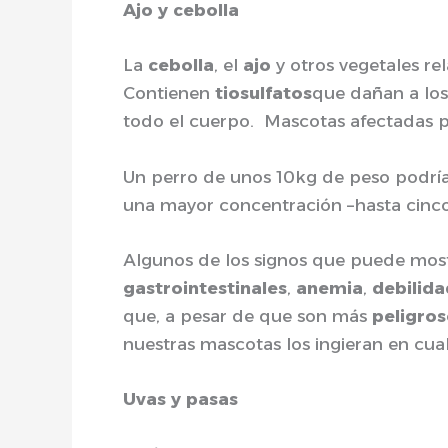
Ajo y cebolla
La
cebolla
, el
ajo
y otros vegetales r
Contienen
tiosulfatos
que dañan a lo
todo el cuerpo. Mascotas afectadas p
Un perro de unos 10kg de peso podría
una mayor concentración –hasta cinco
Algunos de los signos que puede mos
gastrointestinales
,
anemia
,
debilida
que, a pesar de que son más
peligro
nuestras mascotas los ingieran en cua
Uvas y pasas