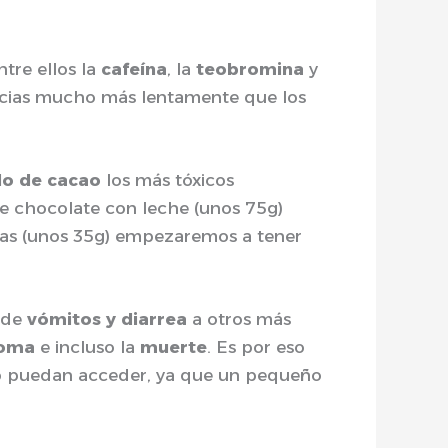
tre ellos la
cafeína
, la
teobromina
y
ncias mucho más lentamente que los
o de cacao
los más tóxicos
e chocolate con leche (unos 75g)
nzas (unos 35g) empezaremos a tener
sde
vómitos y diarrea
a otros más
oma
e incluso la
muerte
. Es por eso
o puedan acceder, ya que un pequeño