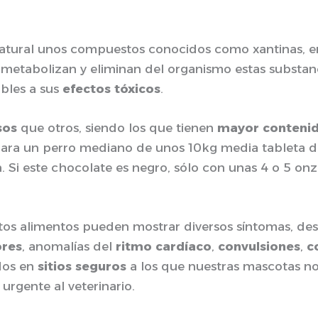
atural unos compuestos conocidos como xantinas, en
 metabolizan y eliminan del organismo estas substa
ibles a sus
efectos tóxicos
.
sos
que otros, siendo los que tienen
mayor contenid
Para un perro mediano de unos 10kg media tableta d
. Si este chocolate es negro, sólo con unas 4 o 5 o
tos alimentos pueden mostrar diversos síntomas, de
res
, anomalías del
ritmo cardíaco
,
convulsiones
,
c
dos en
sitios seguros
a los que nuestras mascotas n
urgente al veterinario.