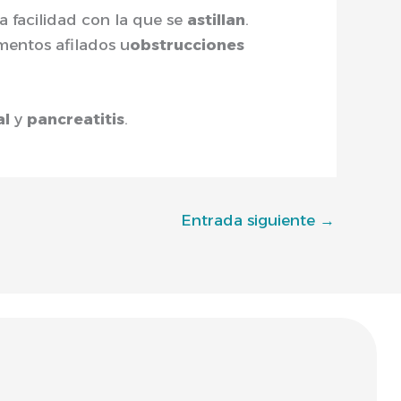
a facilidad con la que se
astillan
.
mentos afilados u
obstrucciones
al
y
pancreatitis
.
Entrada siguiente
→