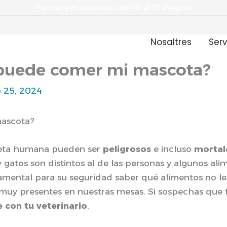
Tancat per vacances del 10 al 15 d'Agost
Nosaltres
Serv
puede comer mi mascota?
 25, 2024
mascota?
ieta humana pueden ser
peligrosos
e incluso
mortal
y gatos son distintos al de las personas y algunos a
damental para su seguridad saber qué alimentos no l
muy presentes en nuestras mesas. Si sospechas que 
con tu veterinario
.