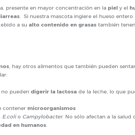
na, presente en mayor concentración en la
piel
y el
h
iarreas
. Si nuestra mascota ingiere el hueso entero
debido a su
alto contenido en grasas
también tenem
smos
, hay otros alimentos que también pueden sentar
ar:
os no pueden
digerir la lactosa
de la leche, lo que p
e contener
microorganismos
,
E.coli
o
Campylobacter
. No sólo afectan a la salu
edad en humanos
.