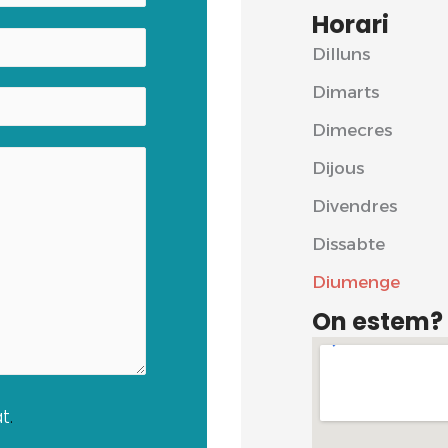
Horari
Dilluns
Dimarts
Dimecres
Dijous
Divendres
Dissabte
Diumenge
On estem?
at
.