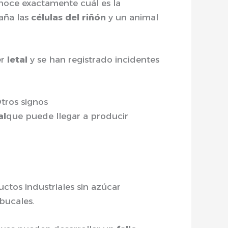
noce exactamente cuál es la
aña las
células del riñón
y un animal
er
letal
y se han registrado incidentes
Otros signos
al
que puede llegar a producir
ctos industriales sin azúcar
bucales.