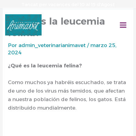
Ir
Tancat per vacances del 10 al 15 d'Agost
al
¿Qué es la leucemia
contenido
felina?
Por
admin_veterinarianimavet
/
marzo 25,
2024
¿Qué es la leucemia felina?
Como muchos ya habréis escuchado, se trata
de uno de los virus más temidos, que afectan
a nuestra población de felinos, los gatos. Está
distribuido mundialmente.