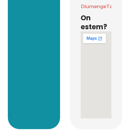
Diumenge
Tancat
On
estem?