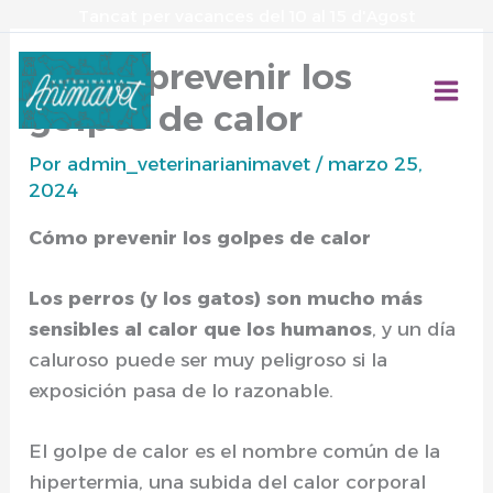
Ir
Tancat per vacances del 10 al 15 d'Agost
al
Cómo prevenir los
contenido
golpes de calor
Por
admin_veterinarianimavet
/
marzo 25,
2024
Cómo prevenir los golpes de calor
Los perros (y los gatos) son mucho más
sensibles al calor que los humanos
, y un día
caluroso puede ser muy peligroso si la
exposición pasa de lo razonable.
El golpe de calor es el nombre común de la
hipertermia, una subida del calor corporal