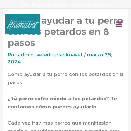
Ir
Tancat per vacances del 10 al 15 d'Agost
al
Cómo ayudar a tu perro
contenido
con los petardos en 8
pasos
Por
admin_veterinarianimavet
/
marzo 25,
2024
Como ayudar a tu perro con los petardos en 8
pasos
¿Tú perro sufre miedo a los petardos? Te
contamos cómo puedes ayudarlo.
Cada vez hay más perros que manifiestan