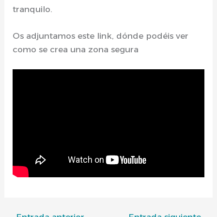
tranquilo.
Os adjuntamos este link, dónde podéis ver
como se crea una zona segura
←
Entrada anterior
Entrada siguiente
→