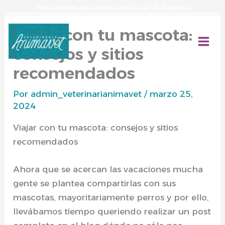
Ir
Tancat per vacances del 10 al 15 d'Agost
al
Viajar con tu mascota:
contenido
consejos y sitios
recomendados
Por
admin_veterinarianimavet
/
marzo 25,
2024
Viajar con tu mascota: consejos y sitios
recomendados
Ahora que se acercan las vacaciones mucha
gente se plantea compartirlas con sus
mascotas, mayoritariamente perros y por ello,
llevábamos tiempo queriendo realizar un post