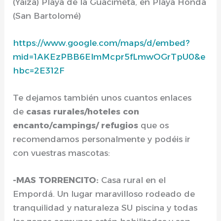
(Yaiza) Playa de la Guacimeta, en Playa Honda
(San Bartolomé)
https://www.google.com/maps/d/embed?
mid=1AKEzPBB6ElmMcpr5fLmwOGrTpU0&e
hbc=2E312F
Te dejamos también unos cuantos enlaces
de
casas rurales/hoteles con
encanto/campings/ refugios
que os
recomendamos personalmente y podéis ir
con vuestras mascotas:
-MAS TORRENCITO:
Casa rural en el
Empordá. Un lugar maravilloso rodeado de
tranquilidad y naturaleza SU piscina y todas