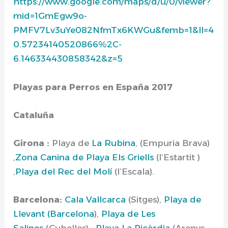
https://www.google.com/maps/d/u/0/viewer?
mid=1GmEgw9o-
PMFV7Lv3uYe082NfmTx6KWGu&femb=1&ll=4
0.57234140520866%2C-
6.146334430858342
&z=5
Playas para Perros en España 2017
Cataluña
Girona :
Playa de
La Rubina
, (Empuria Brava)
,
Zona Canina de Playa Els Griells
(l’Estartit )
,
Playa del Rec del Molí
(l’Escala).
Barcelona:
Cala Vallcarca
(Sitges),
Playa de
Llevant (Barcelona
),
Playa de Les