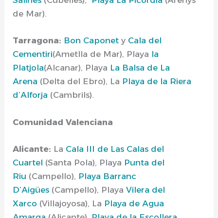
Salines
(Cubelles),
Playa La Picòrdia
(Arenys
de Mar).
Tarragona:
Bon Caponet
y
Cala del
Cementiri
(Ametlla de Mar), Playa
la
Platjola
(Alcanar), Playa
La Balsa de La
Arena
(Delta del Ebro), La
Playa de la Riera
d’Alforja
(Cambrils).
Comunidad Valenciana
Alicante:
La
Cala III de Las Calas del
Cuartel
(Santa Pola), Playa
Punta del
Riu
(Campello),
Playa Barranc
D’Aigües
(Campello), Playa
Vilera del
Xarco
(Villajoyosa), La
Playa de Agua
Amarga
(Alicante),
Playa de la Escollera